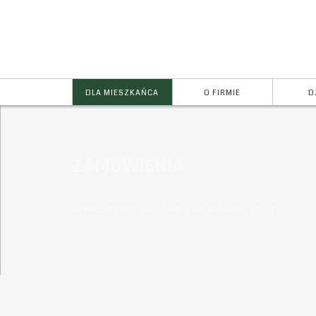
DLA MIESZKAŃCA
O FIRMIE
D
ZAMÓWIENIA
Przedsiębiorstwo Komunalne Nadarzyn Sp. z o.o.